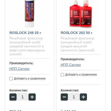
ROSLOCK 248 20 г
ROSLOCK 262 50 г
Резьбовой фиксатор
Резьбовой фиксатор
(анаэробный клей)
(анаэробный клей)
средней прочности в
средне-высокой
виде клея-карандаша
прочности (красный)
(синий)
Производитель:
Производитель:
НПП Сатурн
НПП Сатурн
Добавить к сравнению
Добавить к сравнению
Количество:
Количество:
−
+
−
+