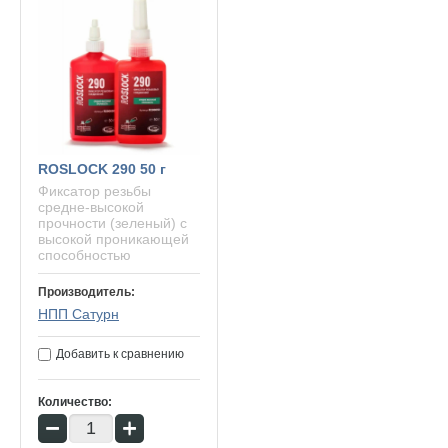
ROSLOCK 290 50 г
Фиксатор резьбы
средне-высокой
прочности (зеленый) с
высокой проникающей
способностью
Производитель:
НПП Сатурн
Добавить к сравнению
Количество:
−
+