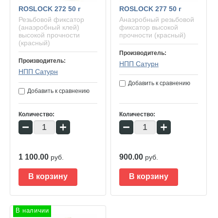
ROSLOCK 272 50 г
ROSLOCK 277 50 г
Резьбовой фиксатор
Анаэробный резьбовой
(анаэробный клей)
фиксатор высокой
высокой прочности
прочности (красный)
(красный)
Производитель:
Производитель:
НПП Сатурн
НПП Сатурн
Добавить к сравнению
Добавить к сравнению
Количество:
Количество:
−
+
−
+
1 100.00
900.00
руб.
руб.
В корзину
В корзину
В наличии