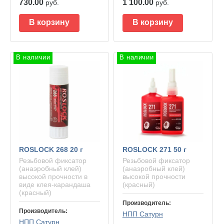
730.00
1 100.00
руб.
руб.
В корзину
В корзину
В наличии
В наличии
ROSLOCK 268 20 г
ROSLOCK 271 50 г
Резьбовой фиксатор
Резьбовой фиксатор
(анаэробный клей)
(анаэробный клей)
высокой прочности в
высокой прочности
виде клея-карандаша
(красный)
(красный)
Производитель:
Производитель:
НПП Сатурн
НПП Сатурн